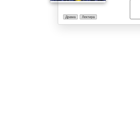
Драма
Лектира