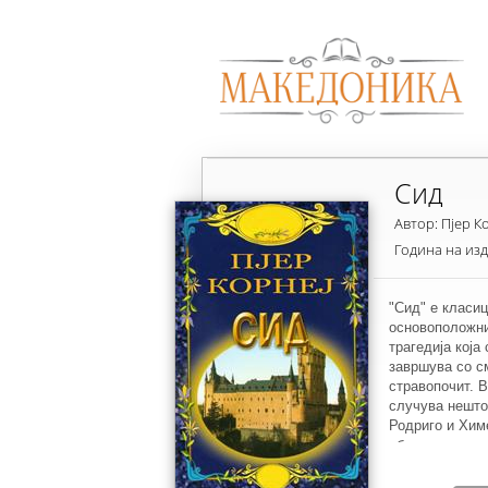
Сид
Автор: Пјер К
Година на из
"Сид" е класи
основоположни
трагедија која
завршува со с
стравопочит. В
случува нешто
Родриго и Хим
обврската да 