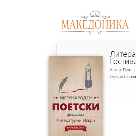
Литера
Гостив
Автор: Група 
Година на из
.