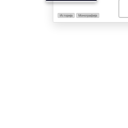
војвода на ма
типичен приме
авторитет. Нег
Историја
Монографија
восхит, а прот