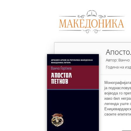
Апосто
Автор: Ванчо
Година на из
Монографијата
ја поднасловув
војвода го пре
иако бил негра
легенда уште з
Ениџевардарск
своите епитети
принципиелен в
за кого живото
пишува Ванчо 