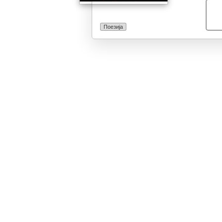
овековечен на 
светлосното в
седумте сестр
Поезија
извориштето да
бојдалето чуку
овековечуваат
со Лирски мини
интернационал
напротив така 
застанат рамо
посебно со Хаи
избегне моното
напори со неко
празнината на 
сретнеме позна
сетиме и поетс
презимињата ‘‘
збори за Кауза