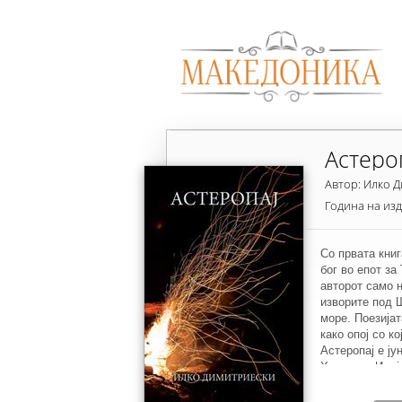
Астеро
Автор: Илко 
Година на из
Со првата книг
бог во епот за
авторот само 
изворите под 
море. Поезијат
како опој со к
Астеропај е ју
Хпмер во Илија
кој на непобед
рана. По принц