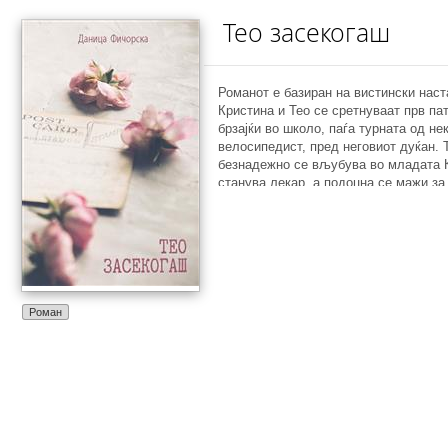
Тео засекогаш
Романот е базиран на вистински нас
Кристина и Тео се сретнуваат прв пат
брзајќи во школо, паѓа турната од н
велосипедист, пред неговиот дуќан. Т
безнадежно се вљубува во младата К
станува лекар, а подоцна се мажи за
познат судија. За разлика од неа, Те
жена која ќе ја сретне, од кога дозна
омажила. Тој заминува во Штутгард,
конфекција, а Кристина постанува пе
на чудесен начин им се преплетуваат
Роман