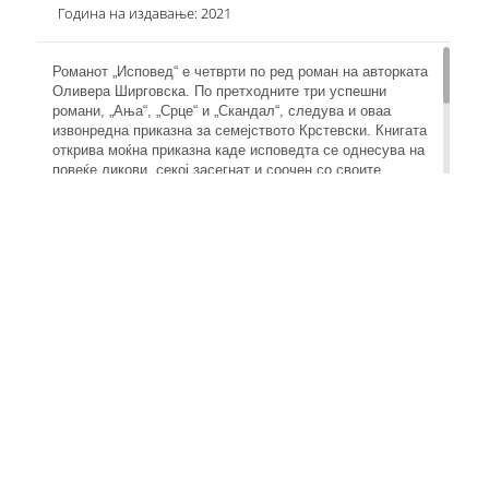
Година на издавање: 2021
Романот „Исповед“ е четврти по ред роман на авторката
Оливера Ширговска. По претходните три успешни
романи, „Ања“, „Срце“ и „Скандал“, следува и оваа
извонредна приказна за семејството Крстевски. Книгата
открива моќна приказна каде исповедта се однесува на
повеќе ликови, секој засегнат и соочен со своите
најголеми стравови и слабости. Главен лик во книгата е
мајката Васка, но и целото нејзино семејство кое се
наоѓа во фокусот на истата. Приказната е за
искушенијата со кои се сретнуваат голем дел од
младите во денешно време, борбата со самите себе,
како и долгогодишното ривалство помеѓу семејството
Крстески и фамилијата на стариот Пајазит, но и
бескрајната љубов без разлика на верската припадност.