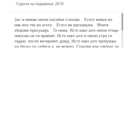
Година на издавање: 2018
Јас и немам некои посебни стихови. Егото живее во
нив или тие во егото. Егото ви раскажува. Моите
зборови пресушијa. Ги нема. Исто како што некои птици
никогаш не се враќаат. Исто како што и некои утра се
ладни, после вечерниот дожд. Исто како што пробуваш
да бегаш од себеси а, не можеш. Стихови кои говорат за
надеж, иако навидум изгледаат само стихови за љубов,
сепак имаат скриена порака велејќи: „Никогаш не
заборавајте се себеси“. Иако, самите стихови се
пишувани во прво лице еднина, не значи оти авторот си
ги пишува за себеси. Говори за сите нас. Оти, егото
никого не остава рамнодушен.