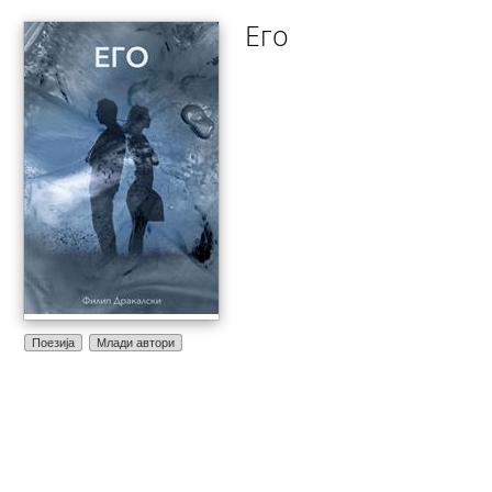
Его
Поезија
Млади автори