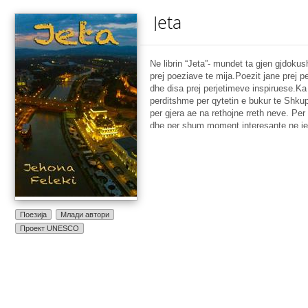
Jeta
Ne librin “Jeta”- mundet ta gjen gjdokus
prej poeziave te mija.Poezit jane prej p
dhe disa prej perjetimeve inspiruese.Ka
perditshme per qytetin e bukur te Shkup
per gjera ae na rethojne rreth neve. Pe
dhe per shum moment interesante ne jet
vendosa ti pershkruaj nepermjet poeziv
lexuesit. Shpresoj se do tju pelqejne.
Поезија
Млади автори
Проект UNESCO